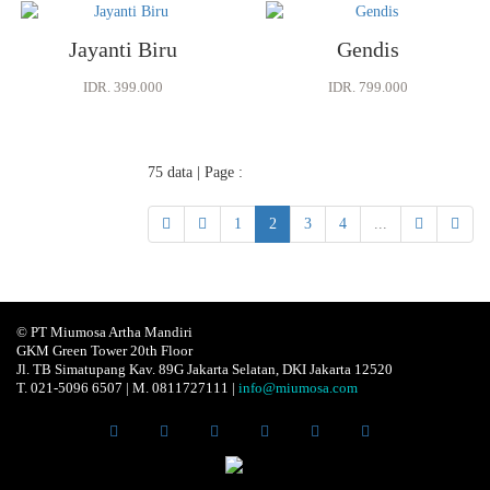
Jayanti Biru
Gendis
IDR. 399.000
IDR. 799.000
75 data | Page :
1
2
3
4
...
© PT Miumosa Artha Mandiri
GKM Green Tower 20th Floor
Jl. TB Simatupang Kav. 89G Jakarta Selatan, DKI Jakarta 12520
T. 021-5096 6507 | M. 0811727111 |
info@miumosa.com