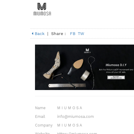
Back
|
Share :
FB
TW
Name
M I U M O S A
Email
info@miumosa.com
Company
M I U M O S A
Website
Https://miumosa.com