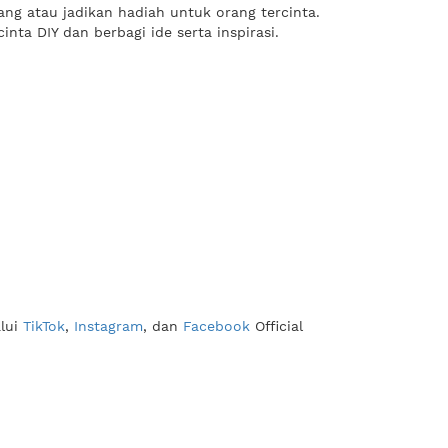
ang atau jadikan hadiah untuk orang tercinta.
nta DIY dan berbagi ide serta inspirasi.
alui
TikTok
,
Instagram
, dan
Facebook
Official